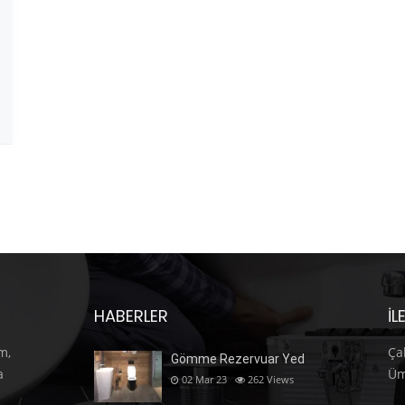
HABERLER
İL
m,
Ça
Gömme Rezervuar Yed
a
Üm
02 Mar 23
262
Views