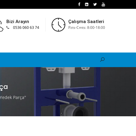
Bizi Arayın
Çalışma Saatleri
0536 060 63 74
Pzts-Cmts: 8:00-18:00
rça
Yedek Parça"