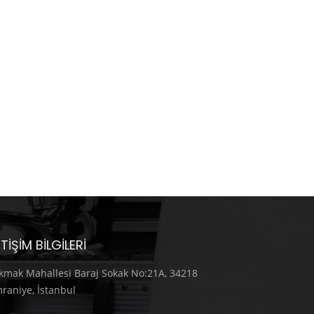
ETIŞIM BILGILERI
kmak Mahallesi Baraj Sokak No:21A, 34218
raniye, İstanbul