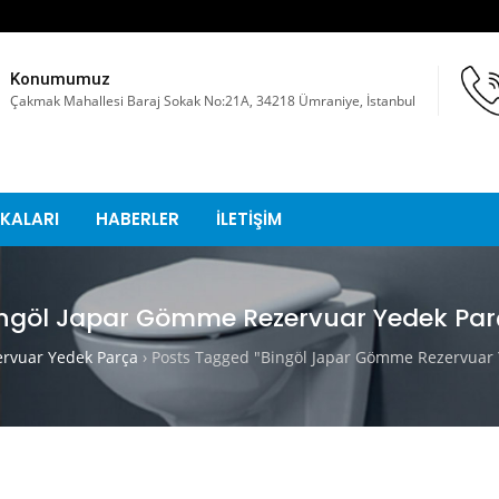
Konumumuz
Çakmak Mahallesi Baraj Sokak No:21A, 34218 Ümraniye, İstanbul
KALARI
HABERLER
İLETİŞİM
ngöl Japar Gömme Rezervuar Yedek Pa
vuar Yedek Parça
›
Posts Tagged "Bingöl Japar Gömme Rezervuar 