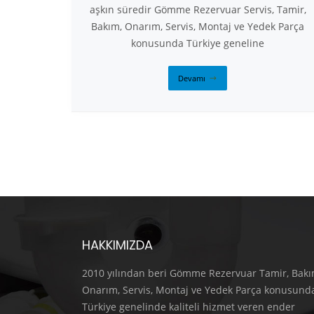
aşkın süredir Gömme Rezervuar Servis, Tamir,
Bakım, Onarım, Servis, Montaj ve Yedek Parça
konusunda Türkiye geneline
Devamı
HAKKIMIZDA
2010 yılından beri Gömme Rezervuar Tamir, Bakı
Onarım, Servis, Montaj ve Yedek Parça konusund
Türkiye genelinde kaliteli hizmet veren ender