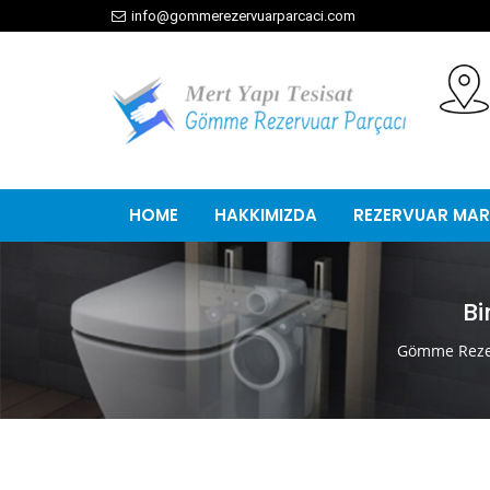
info@gommerezervuarparcaci.com
HOME
HAKKIMIZDA
REZERVUAR MAR
Bi
Gömme Rezer