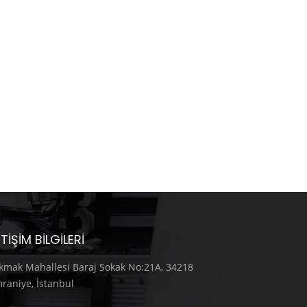
ETIŞIM BILGILERI
kmak Mahallesi Baraj Sokak No:21A, 34218
raniye, İstanbul