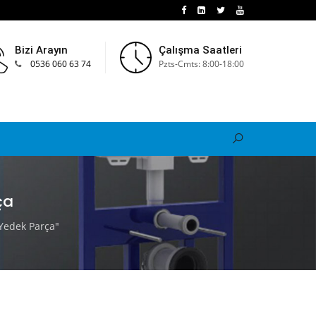
Bizi Arayın
Çalışma Saatleri
0536 060 63 74
Pzts-Cmts: 8:00-18:00
ça
Yedek Parça"