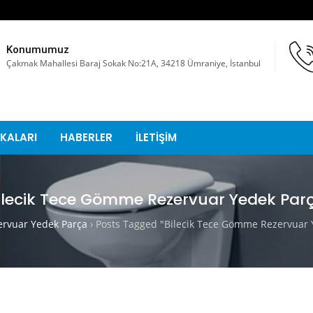
Konumumuz
Çakmak Mahallesi Baraj Sokak No:21A, 34218 Ümraniye, İstanbul
KALARI
HABERLER
İLETİŞİM
ilecik Tece Gömme Rezervuar Yedek Par
rvuar Yedek Parça
›
Posts Tagged "Bilecik Tece Gömme Rezervuar 