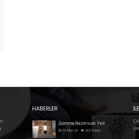
HABERLER
İL
m,
Ça
Gömme Rezervuar Yed
a
Üm
02 Mar 23
263
Views