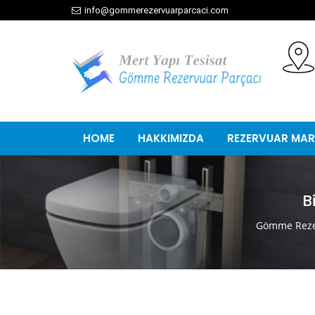
info@gommerezervuarparcaci.com
HOME
HAKKIMIZDA
REZERVUAR MAR
B
Gömme Reze