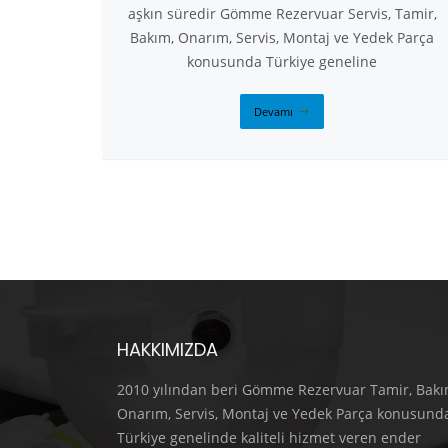
aşkın süredir Gömme Rezervuar Servis, Tamir,
Bakım, Onarım, Servis, Montaj ve Yedek Parça
konusunda Türkiye geneline
Devamı
HAKKIMIZDA
2010 yılından beri Gömme Rezervuar Tamir, Bakı
Onarım, Servis, Montaj ve Yedek Parça konusund
Türkiye genelinde kaliteli hizmet veren ender