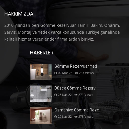
HAKKIMIZDA
2010 yılından beri Gömme Rezervuar Tamir, Bakım, Onarım,
Servis, Montaj ve Yedek Parça konusunda Türkiye genelinde
kaliteli hizmet veren ender firmalardan biriyiz.
HABERLER
Gömme Rezervuar Yed
02 Mar 23
263
Views
Düzce Gömme Rezerv
23 Kas 22
271
Views
Osmaniye Gömme Reze
22 Kas 22
275
Views