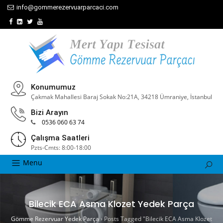
info@gommerezervuarparcaci.com
Konumumuz
Çakmak Mahallesi Baraj Sokak No:21A, 34218 Ümraniye, İstanbul
Bizi Arayın
0536 060 63 74
Çalışma Saatleri
Pzts-Cmts: 8:00-18:00
Menu
Bilecik ECA Asma Klozet Yedek Parça
Gömme Rezervuar Yedek Parça
›
Posts Tagged "Bilecik ECA Asma Klozet