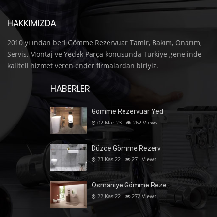
HAKKIMIZDA
2010 yılından beri Gömme Rezervuar Tamir, Bakım, Onarım,
Servis, Montaj ve Yedek Parça konusunda Türkiye genelinde
kaliteli hizmet veren ender firmalardan biriyiz.
HABERLER
Gömme Rezervuar Yed
02 Mar 23
262
Views
Düzce Gömme Rezerv
23 Kas 22
271
Views
Osmaniye Gömme Reze
22 Kas 22
272
Views