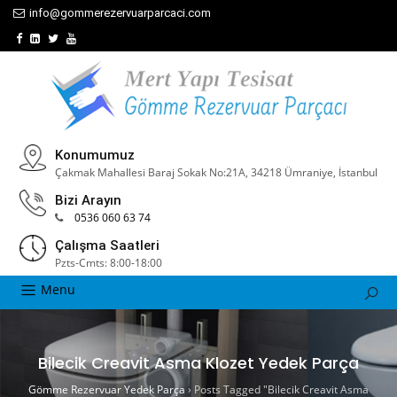
info@gommerezervuarparcaci.com
Konumumuz
Çakmak Mahallesi Baraj Sokak No:21A, 34218 Ümraniye, İstanbul
Bizi Arayın
0536 060 63 74
Çalışma Saatleri
Pzts-Cmts: 8:00-18:00
Menu
Bilecik Creavit Asma Klozet Yedek Parça
Gömme Rezervuar Yedek Parça
›
Posts Tagged "Bilecik Creavit Asma