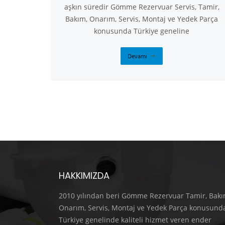
aşkın süredir Gömme Rezervuar Servis, Tamir,
Bakım, Onarım, Servis, Montaj ve Yedek Parça
konusunda Türkiye geneline
Devamı
HAKKIMIZDA
2010 yılından beri Gömme Rezervuar Tamir, Bakı
Onarım, Servis, Montaj ve Yedek Parça konusund
Türkiye genelinde kaliteli hizmet veren ender