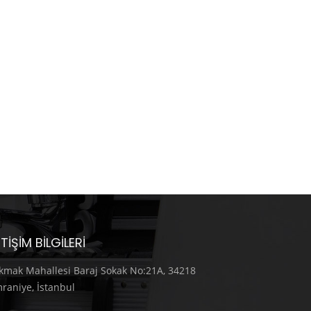
ETIŞIM BILGILERI
kmak Mahallesi Baraj Sokak No:21A, 34218
raniye, İstanbul