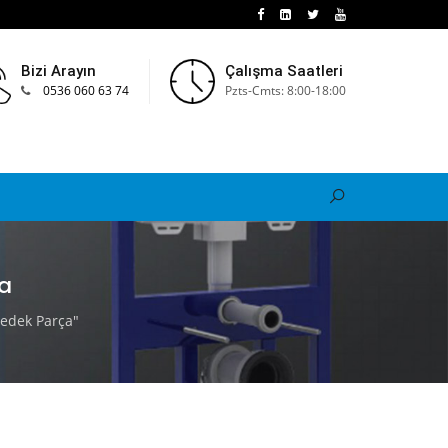
Bizi Arayın
Çalışma Saatleri
0536 060 63 74
Pzts-Cmts: 8:00-18:00
ça
Yedek Parça"