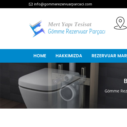
info@gommerezervuarparcaci.com
HOME
HAKKIMIZDA
REZERVUAR MAR
B
Gömme Reze