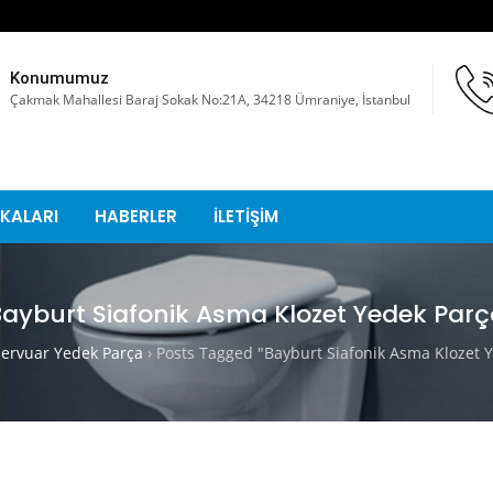
Konumumuz
Çakmak Mahallesi Baraj Sokak No:21A, 34218 Ümraniye, İstanbul
KALARI
HABERLER
İLETİŞİM
ayburt Siafonik Asma Klozet Yedek Par
rvuar Yedek Parça
›
Posts Tagged "Bayburt Siafonik Asma Klozet 