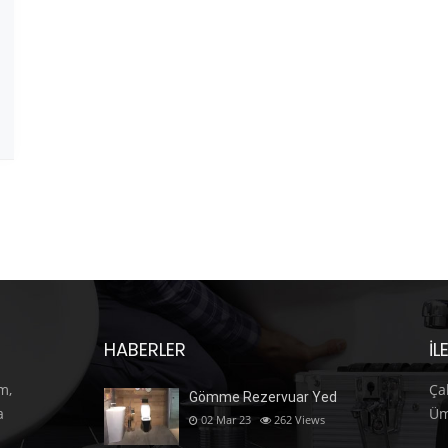
HABERLER
İL
m,
Ça
Gömme Rezervuar Yed
a
Üm
02 Mar 23
262
Views