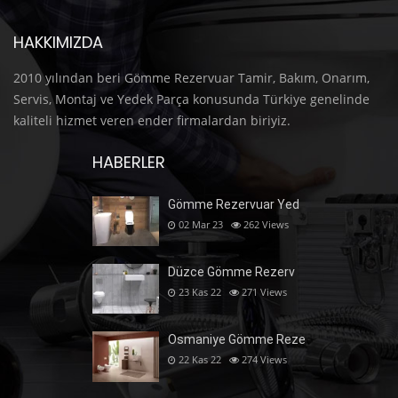
HAKKIMIZDA
2010 yılından beri Gömme Rezervuar Tamir, Bakım, Onarım,
Servis, Montaj ve Yedek Parça konusunda Türkiye genelinde
kaliteli hizmet veren ender firmalardan biriyiz.
HABERLER
Gömme Rezervuar Yed
02 Mar 23
262
Views
Düzce Gömme Rezerv
23 Kas 22
271
Views
Osmaniye Gömme Reze
22 Kas 22
274
Views