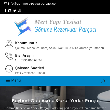
info@gommerezervuarparcaci.com
Konumumuz
Çakmak Mahallesi Baraj Sokak No:21A, 34218 Ümraniye, İstanbul
Bizi Arayın
0536 060 63 74
Çalışma Saatleri
Pzts-Cmts: 8:00-18:00
Menu
Bayburt Oba Asma Klozet Yedek Parça
Gömme Rezervuar Yedek Parça
›
Posts Tagged "Bayburt Oba Asma Klozet