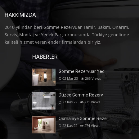
HAKKIMIZDA
2010 yılından beri Gömme Rezervuar Tamir, Bakım, Onarım,
Servis, Montaj ve Yedek Parça konusunda Türkiye genelinde
kaliteli hizmet veren ender firmalardan biriyiz.
HABERLER
Gömme Rezervuar Yed
02 Mar 23
263
Views
Düzce Gömme Rezerv
23 Kas 22
271
Views
Osmaniye Gömme Reze
22 Kas 22
274
Views