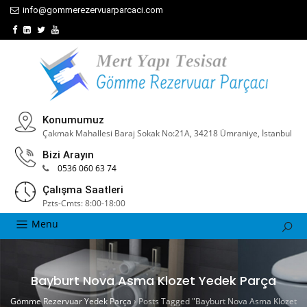
info@gommerezervuarparcaci.com
Konumumuz
Çakmak Mahallesi Baraj Sokak No:21A, 34218 Ümraniye, İstanbul
Bizi Arayın
0536 060 63 74
Çalışma Saatleri
Pzts-Cmts: 8:00-18:00
Menu
Bayburt Nova Asma Klozet Yedek Parça
Gömme Rezervuar Yedek Parça
›
Posts Tagged "Bayburt Nova Asma Klozet