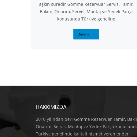
aşkın süredir Gömme Rezervuar Servis, Tamir,
Bakım, Onarım, Servis, Montaj ve Yedek Parça
konusunda Türkiye geneline
Devamı
HAKKIMIZDA
2010 yılından beri Gömme Rezervuar Tamir, Bakı
Onarım, Servis, Montaj ve Yedek Parça konusund
Türkiye genelinde kaliteli hizmet veren ender