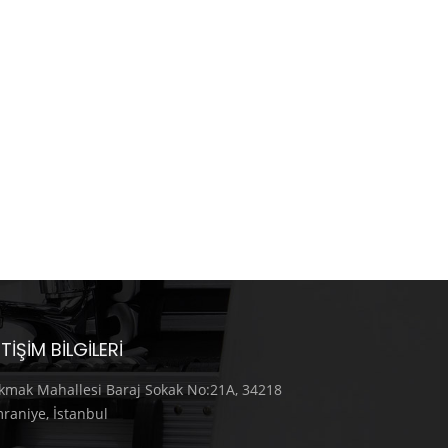
ETIŞIM BILGILERI
kmak Mahallesi Baraj Sokak No:21A, 34218
raniye, İstanbul