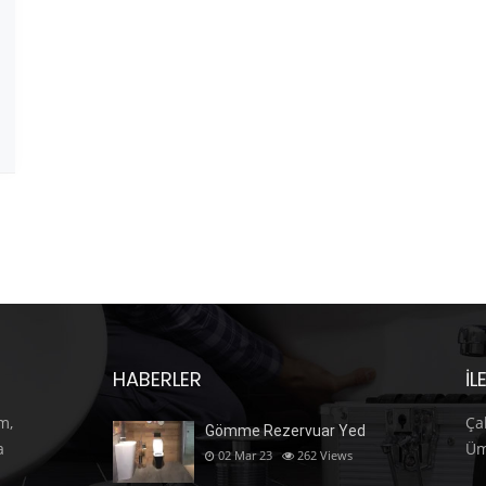
HABERLER
İL
m,
Ça
Gömme Rezervuar Yed
a
Üm
02 Mar 23
262
Views