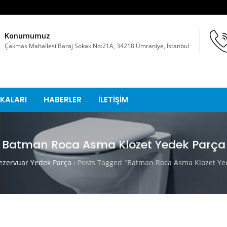
Konumumuz
Çakmak Mahallesi Baraj Sokak No:21A, 34218 Ümraniye, İstanbul
KALARI
HABERLER
İLETİŞİM
Batman Roca Asma Klozet Yedek Parça
zervuar Yedek Parça
›
Posts Tagged "Batman Roca Asma Klozet Ye