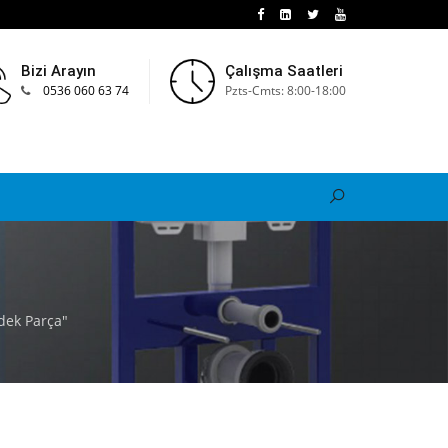
Bizi Arayın
Çalışma Saatleri
0536 060 63 74
Pzts-Cmts: 8:00-18:00
dek Parça"