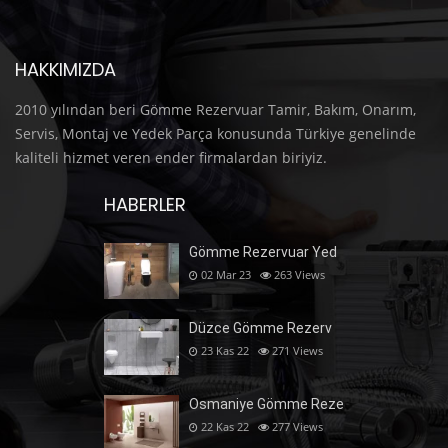
HAKKIMIZDA
2010 yılından beri Gömme Rezervuar Tamir, Bakım, Onarım,
Servis, Montaj ve Yedek Parça konusunda Türkiye genelinde
kaliteli hizmet veren ender firmalardan biriyiz.
HABERLER
Gömme Rezervuar Yed
02 Mar 23
263
Views
Düzce Gömme Rezerv
23 Kas 22
271
Views
Osmaniye Gömme Reze
22 Kas 22
277
Views