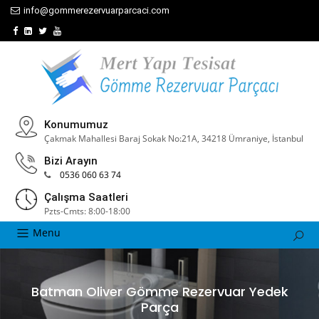
info@gommerezervuarparcaci.com
Konumumuz
Çakmak Mahallesi Baraj Sokak No:21A, 34218 Ümraniye, İstanbul
Bizi Arayın
0536 060 63 74
Çalışma Saatleri
Pzts-Cmts: 8:00-18:00
Menu
Batman Oliver Gömme Rezervuar Yedek
Parça