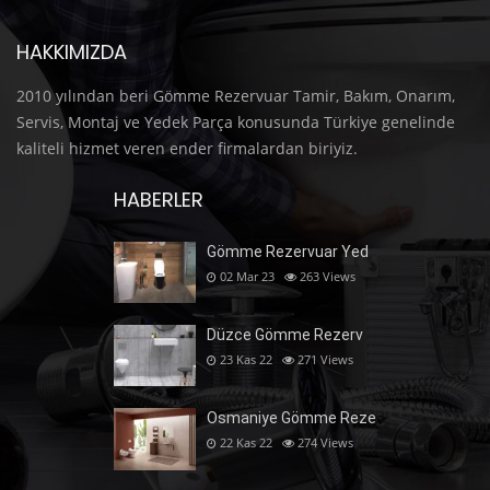
HAKKIMIZDA
2010 yılından beri Gömme Rezervuar Tamir, Bakım, Onarım,
Servis, Montaj ve Yedek Parça konusunda Türkiye genelinde
kaliteli hizmet veren ender firmalardan biriyiz.
HABERLER
Gömme Rezervuar Yed
02 Mar 23
263
Views
Düzce Gömme Rezerv
23 Kas 22
271
Views
Osmaniye Gömme Reze
22 Kas 22
274
Views