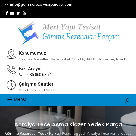
info@gommerezervuarparcaci.com
Konumumuz
Çakmak Mahallesi Baraj Sokak No:21A, 34218 Ümraniye, İstanbul
Bizi Arayın
0536 060 63 74
Çalışma Saatleri
Pzts-Cmts: 8:00-18:00
Menu
Antalya Tece Asma Klozet Yedek Parça
Gömme Rezervuar Yedek Parça
›
Posts Tagged "Antalya Tece Asma Klozet