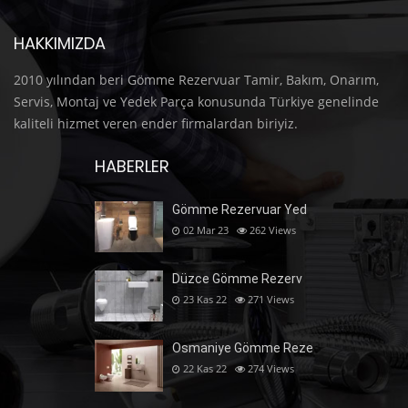
HAKKIMIZDA
2010 yılından beri Gömme Rezervuar Tamir, Bakım, Onarım,
Servis, Montaj ve Yedek Parça konusunda Türkiye genelinde
kaliteli hizmet veren ender firmalardan biriyiz.
HABERLER
Gömme Rezervuar Yed
02 Mar 23
262
Views
Düzce Gömme Rezerv
23 Kas 22
271
Views
Osmaniye Gömme Reze
22 Kas 22
274
Views