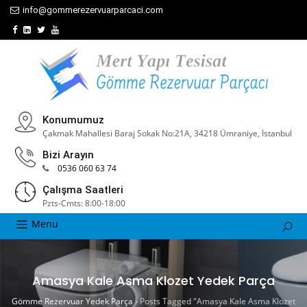
info@gommerezervuarparcaci.com
Konumumuz
Çakmak Mahallesi Baraj Sokak No:21A, 34218 Ümraniye, İstanbul
Bizi Arayın
0536 060 63 74
Çalışma Saatleri
Pzts-Cmts: 8:00-18:00
Menu
Amasya Kale Asma Klozet Yedek Parça
Gömme Rezervuar Yedek Parça
›
Posts Tagged "Amasya Kale Asma Klozet