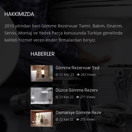
HAKKIMIZDA
2010 yılından beri Gömme Rezervuar Tamir, Bakım, Onarım,
Servis, Montaj ve Yedek Parça konusunda Türkiye genelinde
kaliteli hizmet veren ender firmalardan biriyiz.
HABERLER
Gömme Rezervuar Yed
02 Mar 23
263
Views
Düzce Gömme Rezerv
23 Kas 22
271
Views
Osmaniye Gömme Reze
22 Kas 22
275
Views