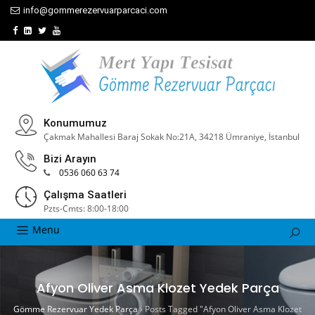
info@gommerezervuarparcaci.com
Konumumuz
Çakmak Mahallesi Baraj Sokak No:21A, 34218 Ümraniye, İstanbul
Bizi Arayın
0536 060 63 74
Çalışma Saatleri
Pzts-Cmts: 8:00-18:00
Menu
Afyon Oliver Asma Klozet Yedek Parça
Gömme Rezervuar Yedek Parça
›
Posts Tagged "Afyon Oliver Asma Klozet