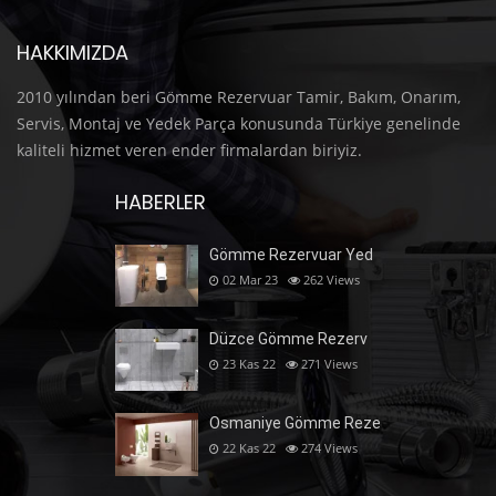
HAKKIMIZDA
2010 yılından beri Gömme Rezervuar Tamir, Bakım, Onarım,
Servis, Montaj ve Yedek Parça konusunda Türkiye genelinde
kaliteli hizmet veren ender firmalardan biriyiz.
HABERLER
Gömme Rezervuar Yed
02 Mar 23
262
Views
Düzce Gömme Rezerv
23 Kas 22
271
Views
Osmaniye Gömme Reze
22 Kas 22
274
Views