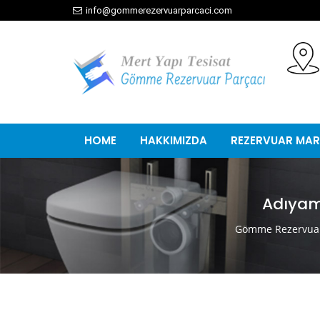
info@gommerezervuarparcaci.com
HOME
HAKKIMIZDA
REZERVUAR MAR
Adıyam
Gömme Rezervuar