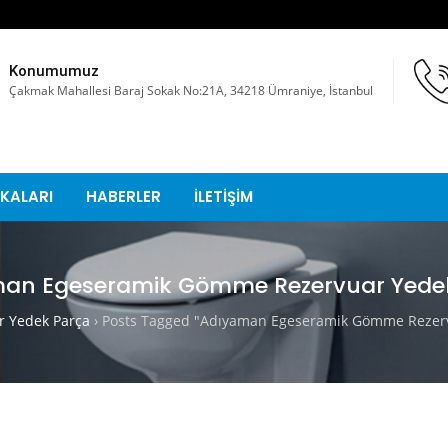
Konumumuz
Çakmak Mahallesi Baraj Sokak No:21A, 34218 Ümraniye, İstanbul
KALARI
HABERLER
İLETİŞİM
an Egeseramik Gömme Rezervuar Yede
 Yedek Parça
›
Posts Tagged "Adıyaman Egeseramik Gömme Rezerv