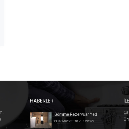
HABERLER
İL
m,
Ça
Gömme Rezervuar Yed
a
Üm
02 Mar 23
262
Views