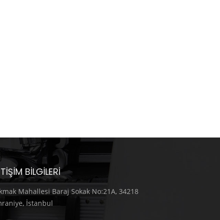
ETIŞIM BILGILERI
kmak Mahallesi Baraj Sokak No:21A, 34218
raniye, İstanbul