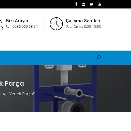
Bizi Arayın
Çalışma Saatleri
0536 060 63 74
Pzts-Cmts: 8:00-18:00
k Parça
uar Yedek Parça"