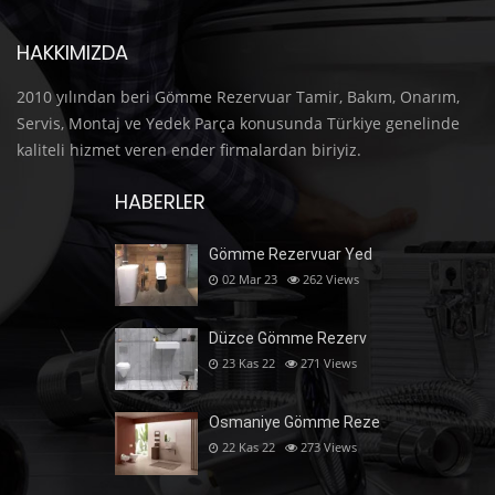
HAKKIMIZDA
2010 yılından beri Gömme Rezervuar Tamir, Bakım, Onarım,
Servis, Montaj ve Yedek Parça konusunda Türkiye genelinde
kaliteli hizmet veren ender firmalardan biriyiz.
HABERLER
Gömme Rezervuar Yed
02 Mar 23
262
Views
Düzce Gömme Rezerv
23 Kas 22
271
Views
Osmaniye Gömme Reze
22 Kas 22
273
Views