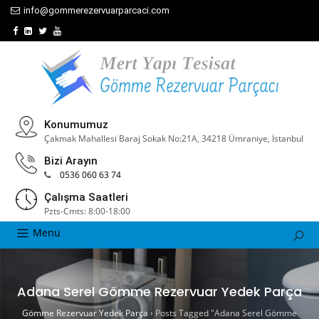
info@gommerezervuarparcaci.com
Konumumuz
Çakmak Mahallesi Baraj Sokak No:21A, 34218 Ümraniye, İstanbul
Bizi Arayın
0536 060 63 74
Çalışma Saatleri
Pzts-Cmts: 8:00-18:00
Menu
Adana Serel Gömme Rezervuar Yedek Parça
Gömme Rezervuar Yedek Parça
›
Posts Tagged "Adana Serel Gömme